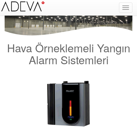
Yangın Alarm Sistemleri, Yangın İhbar Sistemleri, Yangın Algılama Sistemleri, System Sensor Türkiye Distribütörü, Optik Duman Dedektörü, Gaz Dedektörü, Karbonmonoksit Dedektörü, Exproof Dedektör, Yangın Alarm Butonu, Yangın Alarm Paneli, Konvansiyonel
Dedektör, Yangın Söndürücü, Yangın Projesi, Yangın Malzemesi, Yangın Söndürme, Yangın Algılama Paneli, Yangın Kontol Paneli, Yangın Nedir, Yangın ve Güvenlik, Binaların Yangından Korunması Hakkında Yönetmelik, yangın alarm sistemleri fiyat, yangın
alarm sistemleri bağlantı şeması, yangın alarm sistemleri nasıl çalışır, duman dedektörü, yangın alarm sistemleri fiyat listesi, yangın alarm sistemleri hakkında bilgi, yangın alarm sistemleri nedir, yangın alarm sistemleri megep, Facebook, Google, Twitter
Hava Örneklemeli Yangın
Alarm Sistemleri