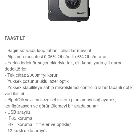
FAAST LT
- Bağımsız yada loop tabanlı cihazlar mevcut
- Algılama mesafesi 0.06% Obs/m ile 6% Obs/m arası
- Farklı dedektör seçenekleriyle tek, çift kanal yada çift darbeli
dedektörler
- Tek cihaz 2000m²'yi korur
- Yüksek çözünürlüklü lazer optik
- Yüksek stabiliteye sahip mikroişlemci controllü lazer tabanlı optik
veri iletimi
- PipeIQ® yazılımı sezgisel sistem planlaması sağlayarak,
konfigürasyon ve görüntülemeyi bir arada sunar
- USB arayüz
- IP65 koruma
- Etkili koruma - filtreler ve optikler
- 12 farklı dilde arayüz