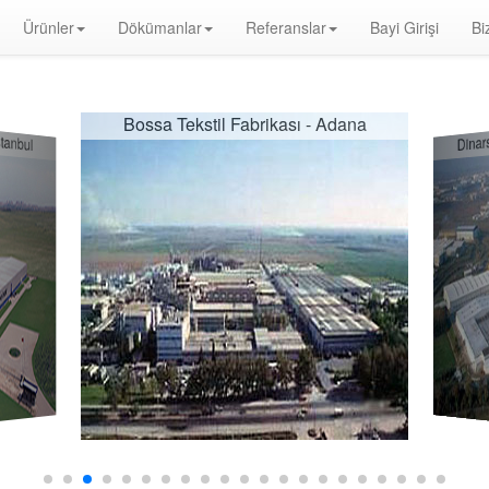
Ürünler
Dökümanlar
Referanslar
Bayi Girişi
Bi
e Distribütörü, Optik Duman Dedektörü, Gaz Dedektörü, Karbonmonoksit Dedektörü, Exproof Dedektör, Yangın Alarm Butonu, Yangın Al
ngından Korunması Hakkında Yönetmelik, yangın alarm sistemleri fiyat, yangın alarm sistemleri bağlantı şeması, yangın alarm sistemler
r
Bossa Tekstil Fabrikası - Adana
tanbul
Dinar