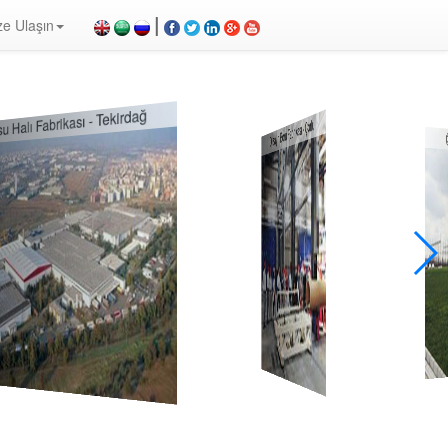
|
ze Ulaşın
arm Paneli, Konvansiyonel Dedektör, Yangın Söndürücü, Yangın Projesi, Yangın Malzemesi, Yangın
i nasıl çalışır, duman dedektörü, yangın alarm sistemleri fiyat listesi, yangın alarm sistemleri
su Halı Fabrikası - Tekirdağ
Dizayn Boru Fabrikası - Çorlu