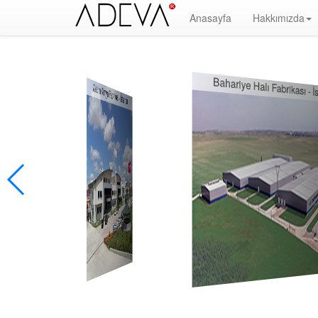
Anasayfa
Hakkımızda
Yangın Alarm Sistemleri, Yangın İhbar Sistemleri, Yangın Algılama Sistemleri, System Sensor Türkiy
Söndürme, Yangın Algılama Paneli, Yangın Kontol Paneli, Yangın Nedir, Yangın ve Güvenlik, Binaların Ya
hakkında bilgi, yangın alarm sistemleri nedir, yangın alarm sistemleri megep, Facebook, Google, Twitte
Bahariye Halı Fabrikası - İs
Akkim Kimya Fabrikası - İstanbul